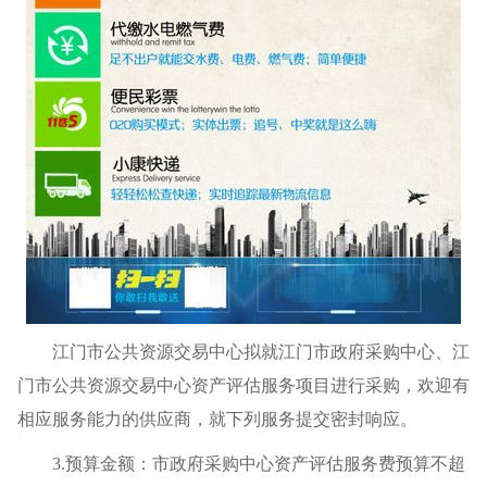
江门市公共资源交易中心拟就江门市政府采购中心、江
门市公共资源交易中心资产评估服务项目进行采购，欢迎有
相应服务能力的供应商，就下列服务提交密封响应。
3.预算金额：市政府采购中心资产评估服务费预算不超