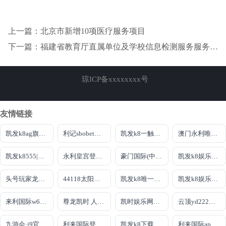
上一篇：北京市新增10项医疗服务项目
下一篇：福建省教育厅直属单位及学校信息检测服务服务项目询价公告
琼ICP备xxxxxxxx号
友情链接
凯发k8ag旗舰厅实力品牌
利记sbobet登录入口
凯发k8一触即发
澳门永利唯一官网304
凯发k8555|手机版
永利皇宫登录网
豪门国际(中国)官方网站
凯发k8娱乐官网网站
头号玩家龙8官方网站
44118太阳成城集团
凯发k8唯一官方
凯发k8娱乐官网地址
来利国际w66官方网站
尊龙凯时 人生就是搏客服
凯时娱乐网址主页
云顶yd222线路检测新版
九游会·j9官方网站
利来国际登录首页
凯发k8下载客户端
利来国际app网站