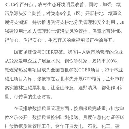
31.16个百分点，农村生态环境明显改善。同时，加强土壤
污染源头安全防控，对陇南9个县（区）开展耕地土壤重金
属污染溯源，持续推进受污染耕地分类管理和安全利用，加
强建设用地准入管理和土壤污染风险管控，保障老百姓“吃
得放心、住得安心”，生态宜居的幸福图景正徐徐展开。
碳市场建设与CCER突破。我省纳入碳市场管理的企业
从22家发电企业扩展至水泥、钢铁等61家，履约率100%。
敦煌光热发电项目成为全国首批签发CCER项目，23个林业
碳汇项目入库，张掖市在西北率先开展GEP核算，兰州市探
索实施林业碳票制度，让漫山绿意、遍野清风，都化作可计
量、可传承的生态财富。
在碳排放数据质量管理方面，按期保质完成重点排放单
位名录公开、数据质量控制计划报送、月度信息化存证等碳
排放数据质量管理工作。逐年开展发电、石化、化工、建