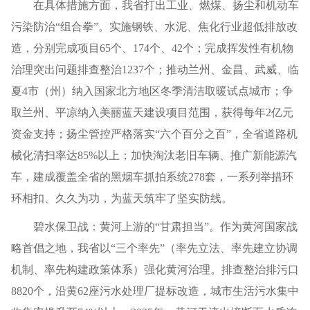
在具体措施方面，我省打出工业、燃煤、扬尘和机动车
污染防治“组合拳”。实施钢铁、水泥、焦化行业超低排放改
造，分别完成项目65个、174个、42个；完成挥发性有机物
治理突出问题排查整治1237个；推动兰州、金昌、武威、临
夏4市（州）纳入国家北方地区冬季清洁取暖试点城市；争
取兰州、平凉纳入美丽蓝天建设项目范围，获得每年2亿元
资金支持；扬尘管控严格落实“六个百分之百”，全省道路机
械化清扫率达85%以上；加快淘汰老旧车辆、推广新能源汽
车，建成覆盖全省的黑烟车抓拍系统278套，一系列举措环
环相扣、久久为功，为蓝天筑牢了坚实防线。
碧水保卫战：黄河上游的“甘肃担当”。作为黄河国家战
略首倡之地，我省以“三个率先”（率先立法、率先建立协调
机制、率先构建政策体系）强化黄河治理。排查整治排污口
8820个，沿黄62座污水处理厂提标改造，城市生活污水集中