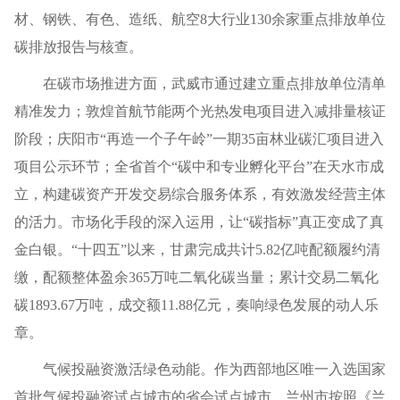
材、钢铁、有色、造纸、航空8大行业130余家重点排放单位
碳排放报告与核查。
在碳市场推进方面，武威市通过建立重点排放单位清单
精准发力；敦煌首航节能两个光热发电项目进入减排量核证
阶段；庆阳市“再造一个子午岭”一期35亩林业碳汇项目进入
项目公示环节；全省首个“碳中和专业孵化平台”在天水市成
立，构建碳资产开发交易综合服务体系，有效激发经营主体
的活力。市场化手段的深入运用，让“碳指标”真正变成了真
金白银。“十四五”以来，甘肃完成共计5.82亿吨配额履约清
缴，配额整体盈余365万吨二氧化碳当量；累计交易二氧化
碳1893.67万吨，成交额11.88亿元，奏响绿色发展的动人乐
章。
气候投融资激活绿色动能。作为西部地区唯一入选国家
首批气候投融资试点城市的省会试点城市，兰州市按照《兰