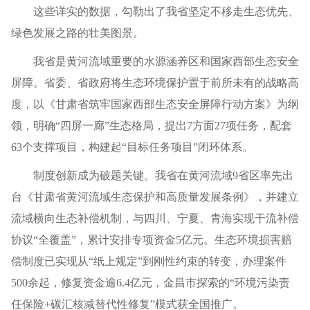
这些详实的数据，勾勒出了我省坚定不移走生态优先、
绿色发展之路的壮美图景。
我省是黄河流域重要的水源涵养区和国家西部生态安全
屏障。省委、省政府将生态环境保护置于前所未有的战略高
度，以《甘肃省筑牢国家西部生态安全屏障行动方案》为纲
领，明确“四屏一廊”生态格局，提出7方面27项任务，配套
63个支撑项目，构建起“目标任务项目”闭环体系。
制度创新成为破题关键。我省在黄河流域9省区率先出
台《甘肃省黄河流域生态保护和高质量发展条例》，并建立
流域横向生态补偿机制，与四川、宁夏、青海实现干流补偿
协议“全覆盖”，累计安排专项资金5亿元。生态环境损害赔
偿制度已实现从“纸上规定”到刚性约束的转变，办理案件
500余起，修复资金逾6.4亿元，金昌市探索的“环境污染责
任保险+碳汇核减替代性修复”模式获全国推广。