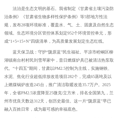
法治是生态文明的基石。我省制定《甘肃省土壤污染防
治条例》《甘肃省生物多样性保护条例》等5部地方性法
规，发布28项环境标准，覆盖水、气、土、固废及自然生态
领域。生态环境分区管控体系划定952个环境管控单元，形
成“1+5+15+N”四级清单，为高质量发展划定生态红线。
蓝天保卫战：守护“陇原蓝”民生福祉。平凉市崆峒区柳
湖镇南台村村民刘雪琴家中，昔日燃煤炉具已被清洁热泵取
代。“十四五”期间，甘肃以PM2.5控制为主线，实施钢铁、
水泥、焦化行业超低排放改造项目282个，完成65蒸吨及以
上燃煤锅炉改造245台，推广清洁取暖改造35.7万户。2025
年，全省PM2.5浓度降至25微克/立方米，排名全国第九，兰
州市优良天数达312天，创历史最佳。这一片“陇原蓝”早已
融入百姓日常，成为最可感的幸福底色。