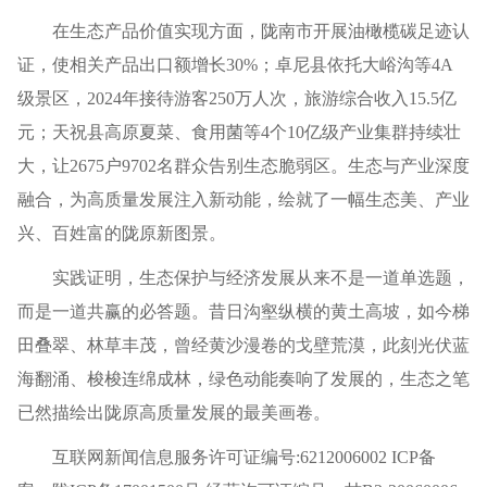
在生态产品价值实现方面，陇南市开展油橄榄碳足迹认
证，使相关产品出口额增长30%；卓尼县依托大峪沟等4A
级景区，2024年接待游客250万人次，旅游综合收入15.5亿
元；天祝县高原夏菜、食用菌等4个10亿级产业集群持续壮
大，让2675户9702名群众告别生态脆弱区。生态与产业深度
融合，为高质量发展注入新动能，绘就了一幅生态美、产业
兴、百姓富的陇原新图景。
实践证明，生态保护与经济发展从来不是一道单选题，
而是一道共赢的必答题。昔日沟壑纵横的黄土高坡，如今梯
田叠翠、林草丰茂，曾经黄沙漫卷的戈壁荒漠，此刻光伏蓝
海翻涌、梭梭连绵成林，绿色动能奏响了发展的，生态之笔
已然描绘出陇原高质量发展的最美画卷。
互联网新闻信息服务许可证编号:6212006002 ICP备