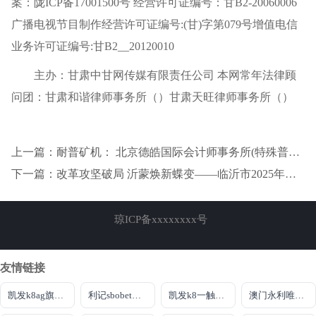
案：陇ICP备17001500号 经营许可证编号：甘B2-20060006
广播电视节目制作经营许可证编号:(甘)字第079号增值电信
业务许可证编号:甘B2__20120010
主办：甘肃中甘网传媒有限责任公司 本网常年法律顾
问团：甘肃和谐律师事务所（）甘肃天旺律师事务所（）
上一篇：耐普矿机： 北京德皓国际会计师事务所(特殊普通合伙)关于对江西耐普矿机股份有限公司申请向不特定对象发行可转换公司债券的第二轮审核问询函中有关财务事项的说明
下一篇：改革攻坚破局 沂蒙焕新蝶变——临沂市2025年全面深化改革工作综述
琼ICP备xxxxxxxx号
友情链接
凯发k8ag旗舰厅实力品牌
利记sbobet登录入口
凯发k8一触即发
澳门永利唯一官网304