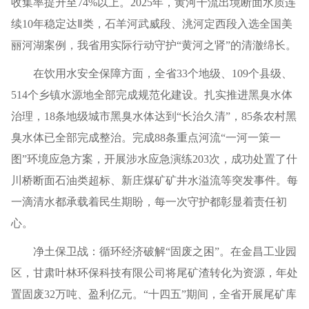
收集率提升至74%以上。2025年，黄河干流出境断面水质连
续10年稳定达Ⅱ类，石羊河武威段、洮河定西段入选全国美
丽河湖案例，我省用实际行动守护“黄河之肾”的清澈绵长。
在饮用水安全保障方面，全省33个地级、109个县级、
514个乡镇水源地全部完成规范化建设。扎实推进黑臭水体
治理，18条地级城市黑臭水体达到“长治久清”，85条农村黑
臭水体已全部完成整治。完成88条重点河流“一河一策一
图”环境应急方案，开展涉水应急演练203次，成功处置了什
川桥断面石油类超标、新庄煤矿矿井水溢流等突发事件。每
一滴清水都承载着民生期盼，每一次守护都彰显着责任初
心。
净土保卫战：循环经济破解“固废之困”。在金昌工业园
区，甘肃叶林环保科技有限公司将尾矿渣转化为资源，年处
置固废32万吨、盈利亿元。“十四五”期间，全省开展尾矿库