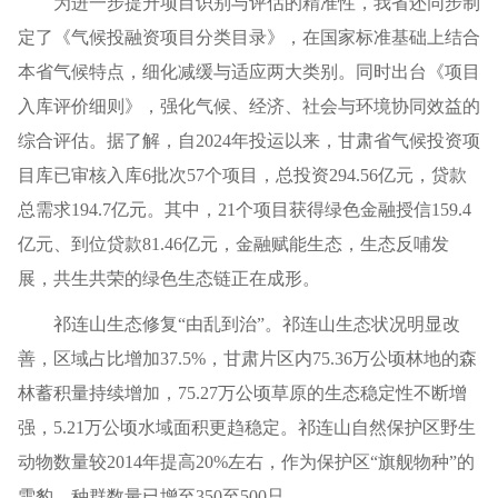
为进一步提升项目识别与评估的精准性，我省还同步制
定了《气候投融资项目分类目录》，在国家标准基础上结合
本省气候特点，细化减缓与适应两大类别。同时出台《项目
入库评价细则》，强化气候、经济、社会与环境协同效益的
综合评估。据了解，自2024年投运以来，甘肃省气候投资项
目库已审核入库6批次57个项目，总投资294.56亿元，贷款
总需求194.7亿元。其中，21个项目获得绿色金融授信159.4
亿元、到位贷款81.46亿元，金融赋能生态，生态反哺发
展，共生共荣的绿色生态链正在成形。
祁连山生态修复“由乱到治”。祁连山生态状况明显改
善，区域占比增加37.5%，甘肃片区内75.36万公顷林地的森
林蓄积量持续增加，75.27万公顷草原的生态稳定性不断增
强，5.21万公顷水域面积更趋稳定。祁连山自然保护区野生
动物数量较2014年提高20%左右，作为保护区“旗舰物种”的
雪豹，种群数量已增至350至500只。