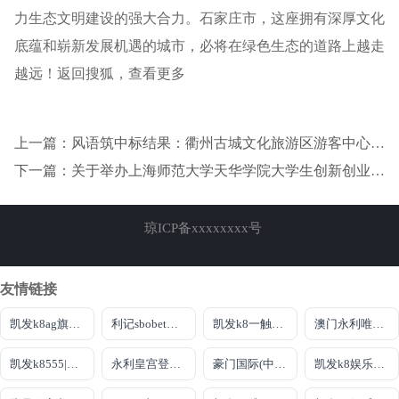
力生态文明建设的强大合力。石家庄市，这座拥有深厚文化
底蕴和崭新发展机遇的城市，必将在绿色生态的道路上越走
越远！返回搜狐，查看更多
上一篇：风语筑中标结果：衢州古城文化旅游区游客中心项目工程总承包（EPC）中标结果公告
下一篇：关于举办上海师范大学天华学院大学生创新创业大赛暨中国国际生创新大赛（2025）校内选拔赛的通知
琼ICP备xxxxxxxx号
友情链接
凯发k8ag旗舰厅实力品牌
利记sbobet登录入口
凯发k8一触即发
澳门永利唯一官网304
凯发k8555|手机版
永利皇宫登录网
豪门国际(中国)官方网站
凯发k8娱乐官网网站